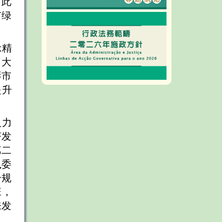
。此
市绿
示精
，大
琴市
提升
入力
济发
第二
执委
合规
班，
来发