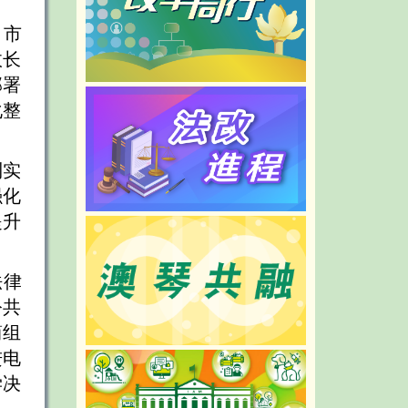
、市
政长
部署
化整
到实
强化
提升
法律
公共
简组
进电
学决