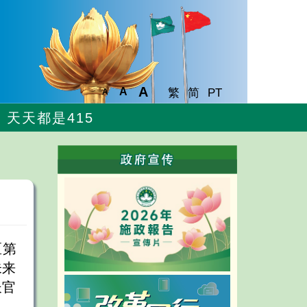
A
A
繁
简
PT
A
天天都是415
区第
未来
长官