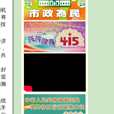
制机
。将
法技
经济
务，
力共
决好
中提
的施
强统
化手