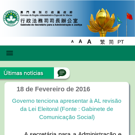
A
A
繁
简
PT
A
Toggle
navigation
18 de Fevereiro de 2016
Governo tenciona apresentar à AL revisão
da Lei Eleitoral (Fonte : Gabinete de
Comunicação Social)
A secretária para a Administração e