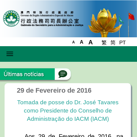
A
A
繁
简
PT
A
Toggle
navigation
29 de Fevereiro de 2016
Tomada de posse do Dr. José Tavares
como Presidente do Conselho de
Administração do IACM (IACM)
Aos 29 de Fevereiro de 2016, na