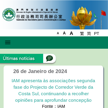
A
A
繁
简
PT
A
Toggle
navigation
26 de Janeiro de 2024
IAM apresenta às associações segunda
fase do Projecto de Corredor Verde da
Costa Sul, continuando a recolher
opiniões para aprofundar concepção
Fonte：IAM