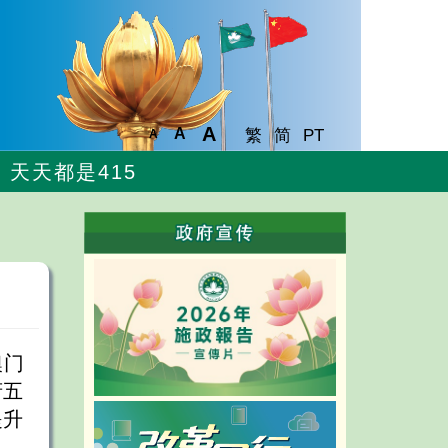
A
A
繁
简
PT
A
天天都是415
澳门
府五
提升