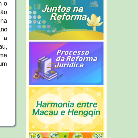
m o
ção
 na
ano
r a
au,
ema
 um
NEW