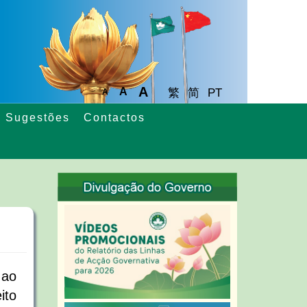
A
A
繁
简
PT
A
Sugestões
Contactos
 ao
ito