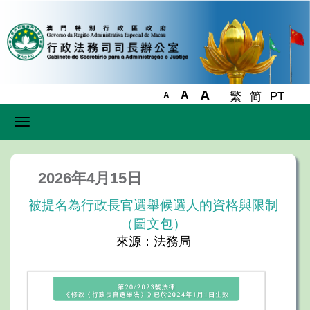
A
A
繁
简
PT
A
Toggle
navigation
2026年4月15日
被提名為行政長官選舉候選人的資格與限制
（圖文包）
來源：法務局