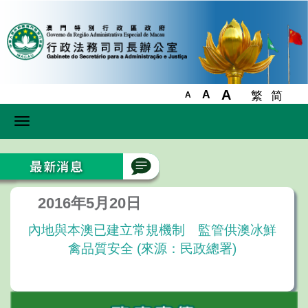
A
A
繁
简
A
Toggle
navigation
2016年5月20日
內地與本澳已建立常規機制 監管供澳冰鮮
禽品質安全 (來源：民政總署)