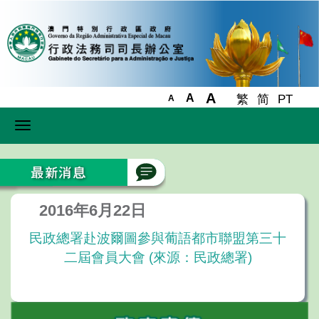
A
A
繁
简
PT
A
Toggle
navigation
2016年6月22日
民政總署赴波爾圖參與葡語都市聯盟第三十
二屆會員大會 (來源：民政總署)