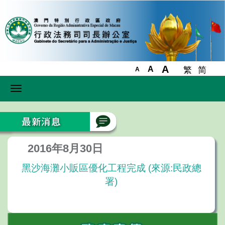
A
A
繁
简
A
Toggle
navigation
2016年8月30日
黑沙海灘小販區優化工程完成 (來源:民政總
署)