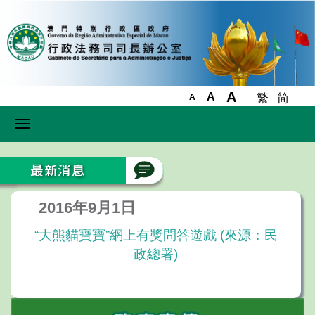
A
A
繁
简
A
Toggle
navigation
2016年9月1日
“大熊貓寶寶”網上有獎問答遊戲 (來源：民
政總署)