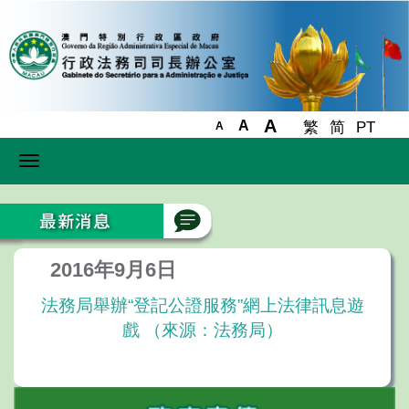
A
A
繁
简
PT
A
Toggle
navigation
2016年9月6日
法務局舉辦“登記公證服務”網上法律訊息遊
戲 （來源：法務局）