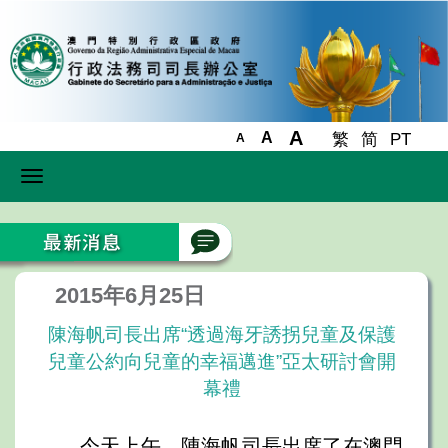
A
A
繁
简
PT
A
Toggle
navigation
2015年6月25日
陳海帆司長出席“透過海牙誘拐兒童及保護
兒童公約向兒童的幸福邁進”亞太研討會開
幕禮
今天上午，陳海帆司長出席了在澳門