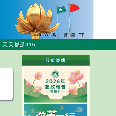
A
A
繁
简
PT
A
天天都是415