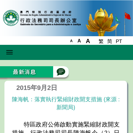
A
A
繁
简
PT
A
Toggle
navigation
2015年9月2日
陳海帆：落實執行緊縮財政開支措施 (來源 :
新聞局)
特區政府公佈啟動實施緊縮財政開支
措施，行政法務司司長陳海帆今（2）日