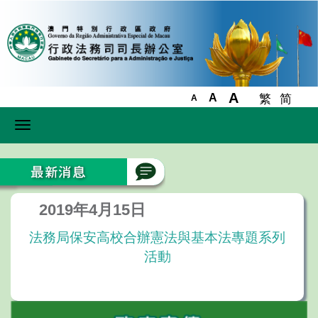
A
A
繁
简
A
Toggle
navigation
2019年4月15日
法務局保安高校合辦憲法與基本法專題系列
活動