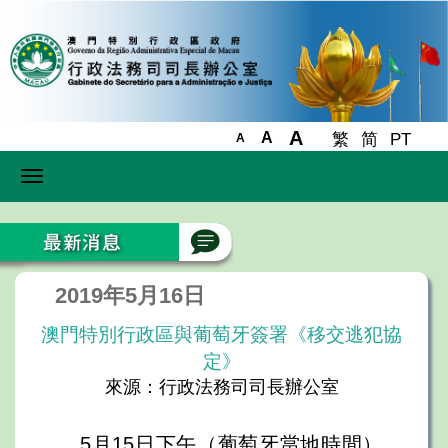
A
A
繁
简
PT
A
Toggle
navigation
2019年5月16日
澳門特別行政區與葡萄牙簽署《移交逃犯協
定》
來源：行政法務司司長辦公室
5月15日下午（葡萄牙當地時間），