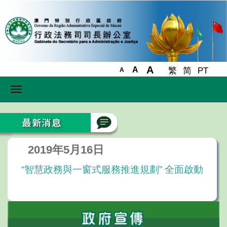
A
A
繁
简
PT
A
Toggle
navigation
2019年5月16日
“智慧政務與一窗式服務推進規劃” 全面啟動