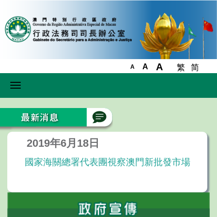
A
A
繁
简
A
Toggle
navigation
2019年6月18日
國家海關總署代表團視察澳門新批發市場