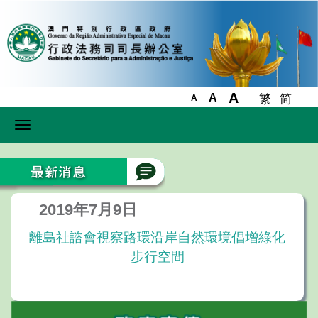
A
A
繁
简
A
Toggle
navigation
2019年7月9日
離島社諮會視察路環沿岸自然環境倡增綠化
步行空間