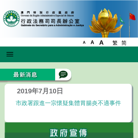
A
A
繁
简
A
Toggle
navigation
2019年7月10日
市政署跟進一宗懷疑集體胃腸炎不適事件