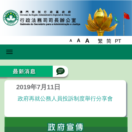
A
A
繁
简
PT
A
Toggle
navigation
2019年7月11日
政府再就公務人員投訴制度舉行分享會