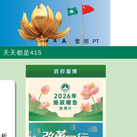
A
A
繁
简
PT
A
天天都是415
分析