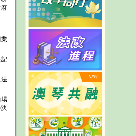
政府
開業
登記
。
違法
的場
待決