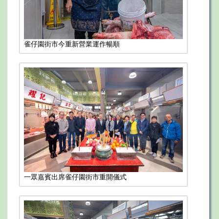
雀仔園街市今重新營業運作暢順
一眾嘉賓出席雀仔園街市重開儀式