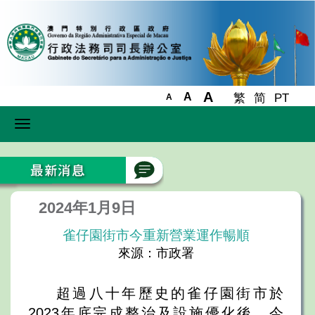
A
A
繁
简
PT
A
Toggle
navigation
2024年1月9日
雀仔園街市今重新營業運作暢順
來源：市政署
超過八十年歷史的雀仔園街市於
2023年底完成整治及設施優化後，今