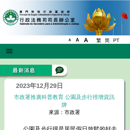
A
A
繁
简
PT
A
Toggle
navigation
2023年12月29日
市政署推廣科普教育 公園及步行徑增資訊
牌
來源：市政署
公園及步行徑是居民假日放鬆的好去