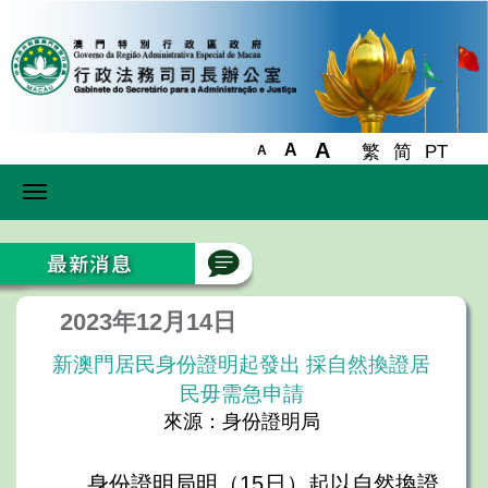
A
A
繁
简
PT
A
Toggle
navigation
2023年12月14日
新澳門居民身份證明起發出 採自然換證居
民毋需急申請
來源：身份證明局
身份證明局明（15日）起以自然換證