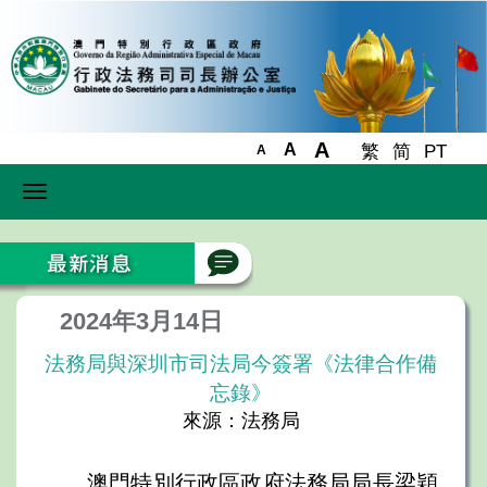
A
A
繁
简
PT
A
Toggle
navigation
2024年3月14日
法務局與深圳市司法局今簽署《法律合作備
忘錄》
來源：法務局
澳門特別行政區政府法務局局長梁穎