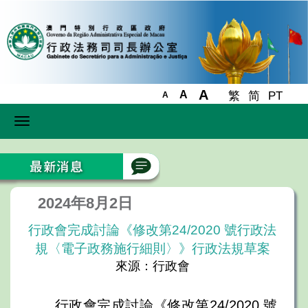
A
A
繁
简
PT
A
Toggle
navigation
2024年8月2日
行政會完成討論《修改第24/2020 號行政法
規〈電子政務施行細則〉》行政法規草案
來源：行政會
行政會完成討論《修改第24/2020 號