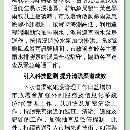
風或暴雨即將影響本澳，會優先巡查及疏
通低窪易水浸地區。若氣象局發出黃色暴
雨或以上信號時，市政署會啟動暴雨緊急
應變小組機制，按實時海潮高低，利用遠
程端開動泵抽排雨水，派員巡查雨水泵房
運作，按情況調控水泵加快排洪。當8號
颱風或暴雨訊號期間，市政署會於各主要
雨水排澇泵站派員全程駐守，協助各區巡
查及緊急疏通工作。
引入科
技
監測
提升清疏渠道成效
下水道渠網維護管理工作日益增加，
市政署會加強外判服務及信息化系統
(App)管理工作，以加快及加密清淤工
作，持續完善渠道的巡查、清淤、追蹤及
記錄的工作，加強抽查及監管機制。此
外，持續透過引入市場先進技術，如清渠