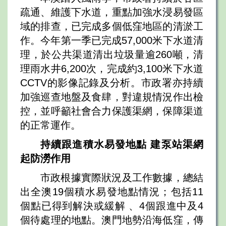
疏通、維護下水道，重點加強水浸易發區
域的排查，已完成多個低窪地區的清淤工
作。今年第一季已完成57,000米下水道清
理，於公共渠道清出垃圾量逾260噸，清
理雨水井6,200次，完成約3,100米下水道
CCTV的影像記錄及分析。市政署亦持續
加強巡查地盤及食肆，對違規情況作出檢
控，並呼籲社會合力保護渠網，保障渠道
的正常運作。
持
續跟進積水易發地點
建泵站
渠網
起防澇作用
市政根據實際狀況及工作數據，總結
出全澳19個積水易發地點情況；包括11
個點已得到解決或緩解 、4個跟進中及4
個待處理的地點。澳門地勢沿海低窪，傳