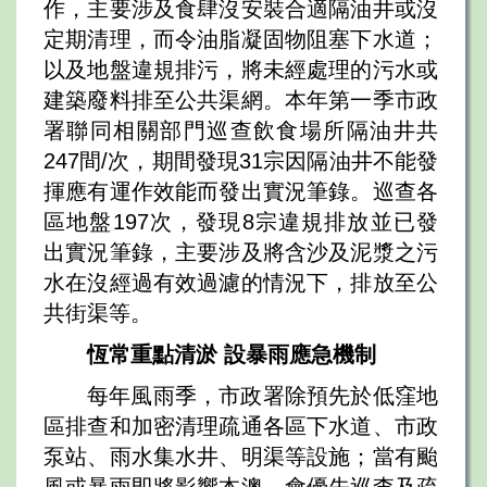
作，主要涉及食肆沒安裝合適隔油井或沒
定期清理，而令油脂凝固物阻塞下水道；
以及地盤違規排污，將未經處理的污水或
建築廢料排至公共渠網。本年第一季市政
署聯同相關部門巡查飲食場所隔油井共
247間/次，期間發現31宗因隔油井不能發
揮應有運作效能而發出實況筆錄。巡查各
區地盤197次，發現8宗違規排放並已發
出實況筆錄，主要涉及將含沙及泥漿之污
水在沒經過有效過濾的情況下，排放至公
共街渠等。
恆常重點清淤
設暴雨應急機制
每年風雨季，市政署除預先於低窪地
區排查和加密清理疏通各區下水道、市政
泵站、雨水集水井、明渠等設施；當有颱