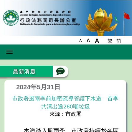
A
A
繁
简
A
Toggle
navigation
2024年5月31日
市政署風雨季前加密疏導管護下水道 首季
共清出逾260噸垃圾
來源：市政署
本澳踏入風雨季，市政署持續於各區