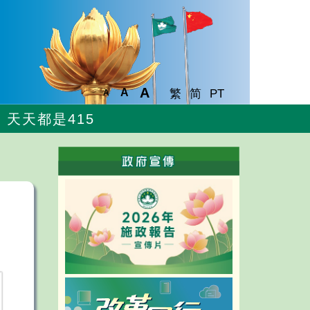
A
A
繁
简
PT
A
天天都是415