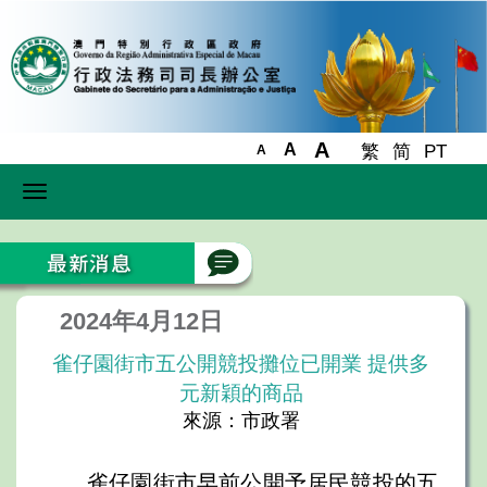
A
A
繁
简
PT
A
Toggle
navigation
2024年4月12日
雀仔園街市五公開競投攤位已開業 提供多
元新穎的商品
來源：市政署
雀仔園街市早前公開予居民競投的五