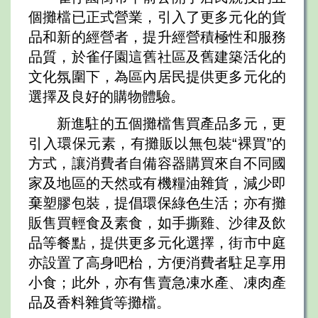
個攤檔已正式營業，引入了更多元化的貨
品和新的經營者，提升經營積極性和服務
品質，於雀仔園這舊社區及舊建築活化的
文化氛圍下，為區內居民提供更多元化的
選擇及良好的購物體驗。
新進駐的五個攤檔售買產品多元，更
引入環保元素，有攤販以無包裝“裸買”的
方式，讓消費者自備容器購買來自不同國
家及地區的天然或有機糧油雜貨，減少即
棄塑膠包裝，提倡環保綠色生活；亦有攤
販售買輕食及素食，如手撕雞、沙律及飲
品等餐點，提供更多元化選擇，街市中庭
亦設置了高身吧枱，方便消費者駐足享用
小食；此外，亦有售賣急凍水產、凍肉產
品及香料雜貨等攤檔。