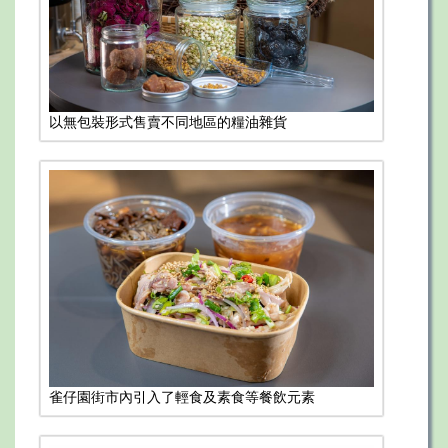
以無包裝形式售賣不同地區的糧油雜貨
雀仔園街市內引入了輕食及素食等餐飲元素