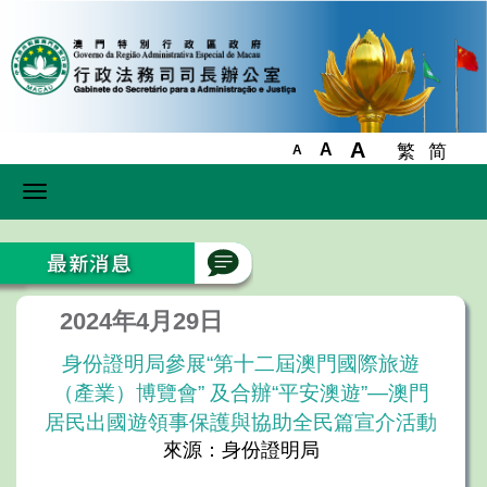
A
A
繁
简
A
Toggle
navigation
2024年4月29日
身份證明局參展“第十二屆澳門國際旅遊
（產業）博覽會” 及合辦“平安澳遊”—澳門
居民出國遊領事保護與協助全民篇宣介活動
來源：身份證明局