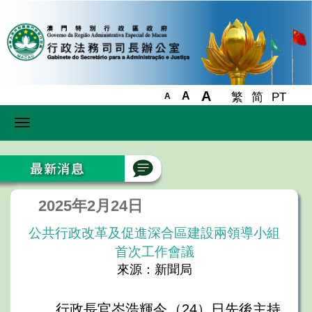
A
A
繁
简
PT
A
Toggle
navigation
2025年2月24日
公共行政改革及促進深合區建設兩領導小組
首次工作會議
來源：新聞局
行政長官岑浩輝今（24）日先後主持