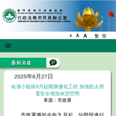
A
A
繁
简
A
Toggle
navigation
2025年6月27日
祐漢小販區9月起開展優化工程 加強防火用
電安全增加休憩空間
來源：市政署
市政署將於今年九月起，分階段進行