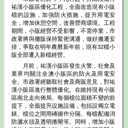
祐漢小販區優化工程，全面改造現有小販
檔的設施，加強防火措施，提升用電安
全，增加休憩空間，改善營商環境。工程
期間，小販經營不受影響，不需停業，市
政署將與攤販保持緊密溝通，做好搬遷安
排，爭取在明年農曆新年前，現有32檔小
販全部遷入新檔經營。
月前，祐漢小販區發生火警，社會及
業界均關注全澳小販區的防火及用電安
全。市政署經聽取社會及商販意見，對祐
漢小販區進行整體優化。在維持現有小販
區南北走向佈局、每個檔位面積不變的前
提下，全面提升設施設備，包括設獨立電
錶、檔位之間用磚牆作分隔、每檔配備消
防灑水頭及透明捲閘等。同時，增加小販