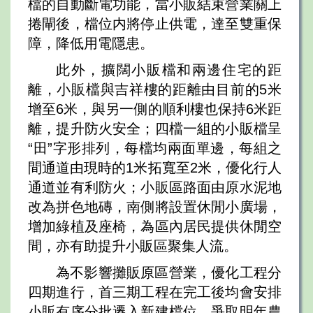
檔的自動斷電功能，當小販結束營業關上
捲閘後，檔位内將停止供電，達至雙重保
障，降低用電隱患。
此外，擴闊小販檔和兩邊住宅的距
離，小販檔與吉祥樓的距離由目前的5米
增至6米，與另一側的順利樓也保持6米距
離，提升防火安全；四檔一組的小販檔呈
“田”字形排列，每檔均兩面單邊，每組之
間通道由現時的1米拓寬至2米，優化行人
通道並有利防火；小販區路面由原水泥地
改為拼色地磚，南側將設置休閒小廣場，
增加綠植及座椅，為區內居民提供休閒空
間，亦有助提升小販區聚集人流。
為不影響攤販原區營業，優化工程分
四期進行，首三期工程在完工後均會安排
小販有序分批遷入新建檔位，爭取明年農