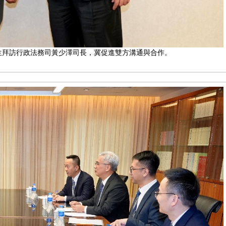
AIK)先生拜訪行政法務司黃少澤司長，冀促進雙方溝通與合作。