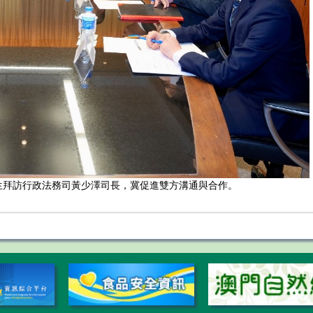
AIK)先生拜訪行政法務司黃少澤司長，冀促進雙方溝通與合作。