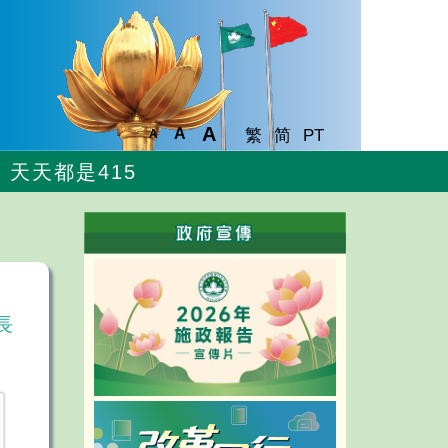
A
A
繁
简
PT
A
天天都是415
長