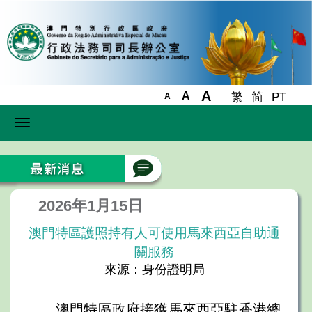
A
A
繁
简
PT
A
Toggle
navigation
2026年1月15日
澳門特區護照持有人可使用馬來西亞自助通
關服務
來源：身份證明局
澳門特區政府接獲馬來西亞駐香港總