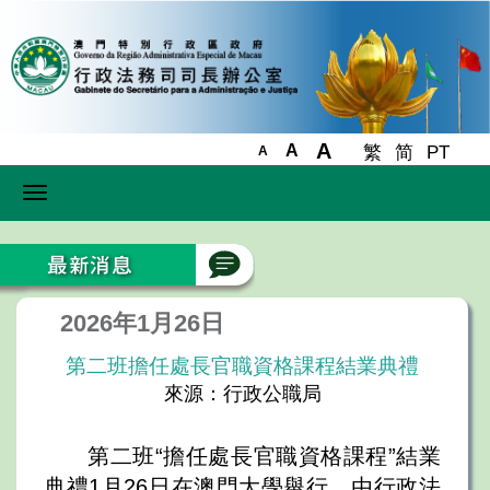
A
A
繁
简
PT
A
Toggle
navigation
2026年1月26日
第二班擔任處長官職資格課程結業典禮
來源：行政公職局
第二班“擔任處長官職資格課程”結業
典禮1月26日在澳門大學舉行，由行政法