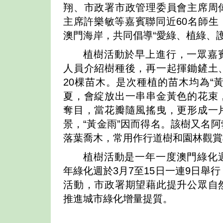
翔、市政署市政管理委員會主席周
主席許樂敏等嘉賓聯同近60名師生
澳門海岸，共同倡導“愛綠、植綠、護
植樹活動於早上進行，一眾嘉
人員介紹樹種後，再一起揮鋤鏟土
20棵苗木。是次種植的苗木均為“
夏，會綻放出一串串金黃色的花束
奪目，當花瓣隨風搖曳，更形成一
景，“黃金雨”因而得名。該樹又名
落葉喬木，常用作行道樹和園林觀賞
植樹活動是一年一度澳門綠化
年綠化週於3月7至15日一連9日舉
活動，市政署期望藉此提升公眾自
推進城市綠化增量提質。