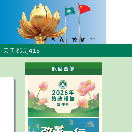
A
A
繁
简
PT
A
天天都是415