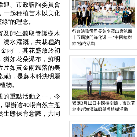
偉迎、市政諮詢委員會
，一起種植苗木以美化
綠”的理念。
行政法務司司長黃少澤出席第四
賓及師生聽取管護樹木
十五屆澳門綠化週 — “中國植樹
、澆水灌溉，共栽種約
節”植樹活動。
黃金雨”，其花盛放於初
，猶如花朵瀑布，鮮明
片片如黃金雨飄落的美
阿勃勒，是蘇木科決明屬
植物。
週的重點活動之一，今
響應3月12日中國植樹節，市政署
行，舉辦逾40場自然主題
於南岸海濱綠廊舉辦植樹活動
然生態保育意識，共同