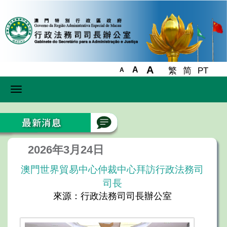
A
A
繁
简
PT
A
Toggle
navigation
2026年3月24日
澳門世界貿易中心仲裁中心拜訪行政法務司
司長
來源：行政法務司司長辦公室