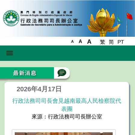
A
A
繁
简
PT
A
Toggle
navigation
2026年4月17日
行政法務司司長會見越南最高人民檢察院代
表團
來源：行政法務司司長辦公室