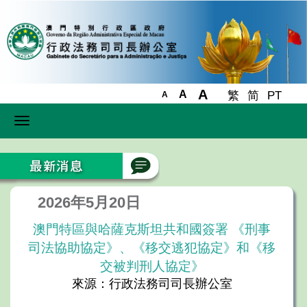
A
A
繁
简
PT
A
Toggle
navigation
2026年5月20日
澳門特區與哈薩克斯坦共和國簽署 《刑事
司法協助協定》、《移交逃犯協定》和《移
交被判刑人協定》
來源：行政法務司司長辦公室