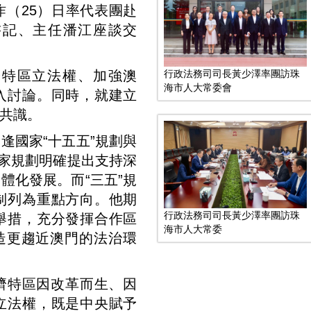
（25）日率代表團赴
書記、主任潘江座談交
行政法務司司長黃少澤率團訪珠
濟特區立法權、加強澳
海市人大常委會
入討論。同時，就建立
共識。
逢國家“十五五”規劃與
國家規劃明確提出支持深
體化發展。而“三五”規
制列為重點方向。他期
行政法務司司長黃少澤率團訪珠
舉措，充分發揮合作區
海市人大常委
造更趨近澳門的法治環
濟特區因改革而生、因
立法權，既是中央賦予