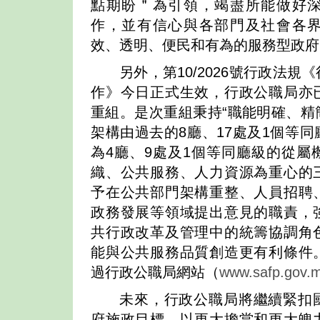
點期盼＂為引領，竭盡所能做好
作，並有信心與各部門及社會各
效、透明、便民和有為的服務型政府
另外，第10/2026號行政法
作》今日正式生效，行政公職局亦
重組。是次重組秉持“職能明確、精
架構由過去的8廳、17處及1個等
為4廳、9處及1個等同廳級的從屬
織、公共服務、人力資源為重心的
予在公共部門架構重整、人員招聘
政務發展等領域提出意見的職責，
共行政改革及管理中的統籌協調角
能與公共服務品質創造更有利條件
過行政公職局網站（
www.safp.gov.
未來，行政公職局將繼續緊扣
府施政目標，以更大擔當和更大魄