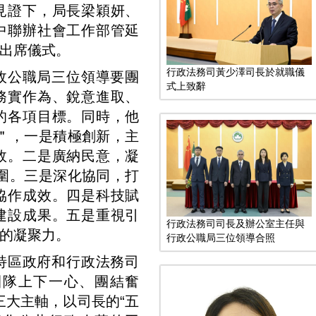
見證下，局長梁穎妍、
中聯辦社會工作部管延
出席儀式。
行政法務司黃少澤司長於就職儀
政公職局三位領導要團
式上致辭
務實作為、銳意進取、
的各項目標。同時，他
＂，一是積極創新，主
效。二是廣納民意，凝
圍。三是深化協同，打
協作成效。四是科技賦
建設成果。五是重視引
行政法務司司長及辦公室主任與
的凝聚力。
行政公職局三位領導合照
特區政府和行政法務司
團隊上下一心、團結奮
三大主軸，以司長的“五