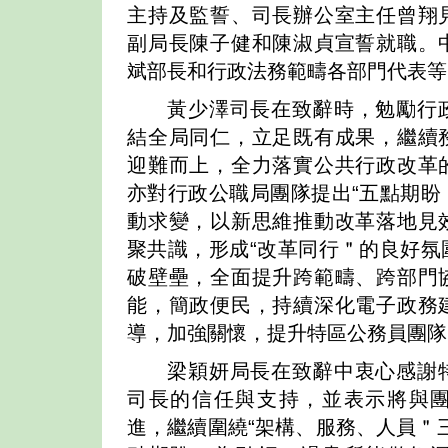
主持及監誓、司長辦公室主任曾翔
副局長陳子健和陳淑貞宣誓就職。
斌部長和行政法務範疇各部門代表等
黃少澤司長在致辭時，勉勵行
結全局同仁，立足既有成果，繼續
迎難而上，全力落實公共行政改革
亦對行政公職局團隊提出“五點期盼
動求變，以新思維推動改革落地見
聚共識，形成“改革同行＂的良好氛
破壁壘，全面提升跨範疇、跨部門
能，簡政便民，持續深化電子政務
導，加強關懷，提升特區公務員團隊
梁穎妍局長在致辭中衷心感謝
司長的信任與支持，並表示將與
進，繼續圍繞“架構、服務、人員＂