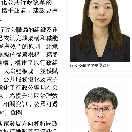
深化公共行政改革的工
界攜手並肩，建設更高
。
規《行政公職局的組織及運
已依法完成架構和職能
簡高效＂的原則，組織
同廳級的從屬機構，精簡
機構，構建了以行政組
行政公職局局長梁穎妍
三大職能板塊，並獲賦
、公共服務優化及電子
強化了行政公職局在公
色，為提升特區治理效
。相關資訊，公眾可透
mo
）查閱。
國家發展方向和特區政
力持續推動落實深化公