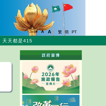
A
A
繁
简
PT
A
天天都是415