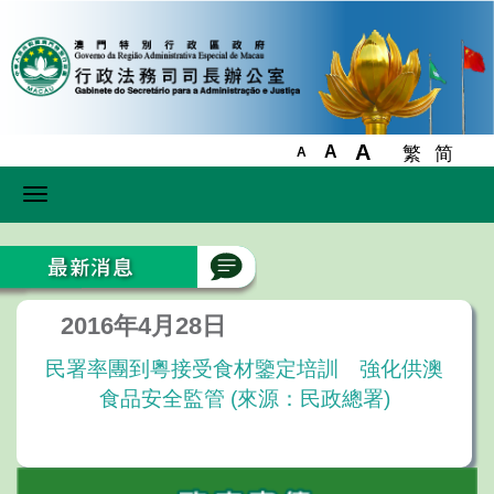
A
A
繁
简
A
Toggle
navigation
2016年4月28日
民署率團到粵接受食材鑒定培訓 強化供澳
食品安全監管 (來源：民政總署)