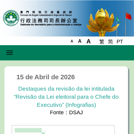
A
A
繁
简
PT
A
Toggle
navigation
15 de Abril de 2026
Destaques da revisão da lei intitulada
“Revisão da Lei eleitoral para o Chefe do
Executivo” (Infografias)
Fonte：DSAJ