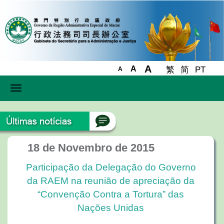
A
A
繁
简
PT
A
Toggle
navigation
18 de Novembro de 2015
Participação da Delegação do Governo
da RAEM na reunião de apreciação da
“Convenção Contra a Tortura” das
Nações Unidas