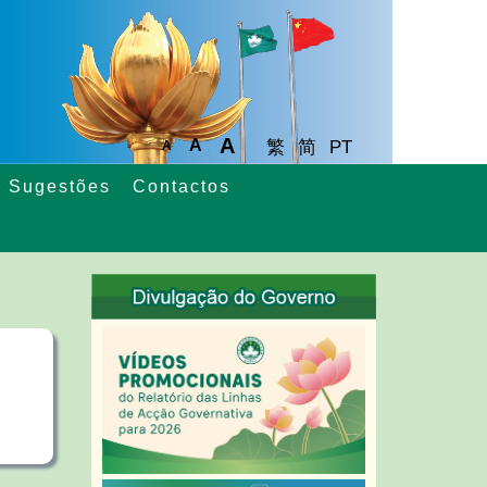
A
A
繁
简
PT
A
Sugestões
Contactos