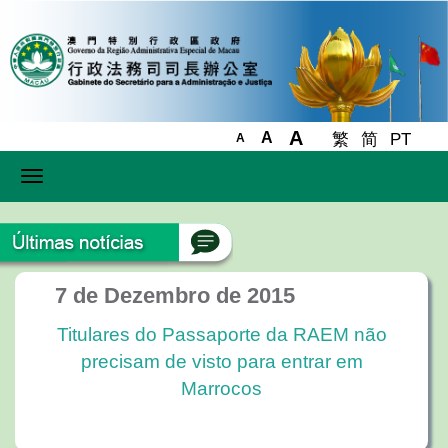
A
A
繁
简
PT
A
Toggle
navigation
7 de Dezembro de 2015
Titulares do Passaporte da RAEM não
precisam de visto para entrar em
Marrocos