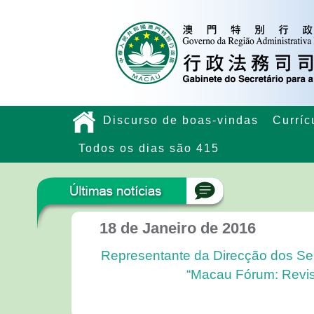
Discurso de boas-vindas
Curríc
Todos os dias são 415
18 de Janeiro de 2016
Representante da Direcção dos Ser
“Macau Fórum: Revis