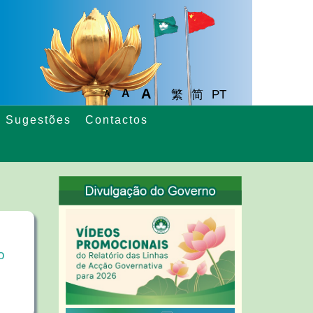
A
A
繁
简
PT
A
Sugestões
Contactos
o